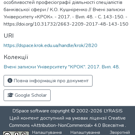
особливостей професіографії діяльності спеціалістів
банківської сфери / К.О. Кушніренко // Вчені записки
Університету «КРОК». - 2017. - Вип. 48. - С. 143-150. -
https://doi.org/10.31732/2663-2209-2017-48-143-150
URI
https://dspace.krok.edu.ua/handle/krok/2820
Колекції
Вчені записки Університету "КРОК". 2017. Вип. 48.
Повна інформація про документ
Google Scholar
DSpace software
copyright © 2002-2026
LYRASIS
Цей контент доступний на умовах ліцензії
Creative
Commons «Attribution-NonCommercial» 4.0 Всесвітня
.
Налаштування
Налаштування
Зворотній