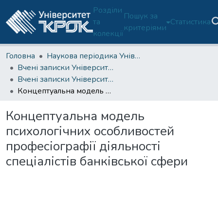
Розділи
Пошук за
та
Статистика
критеріями
колекції
Головна
Наукова періодика Університету
Вчені записки Університету "КРОК"
Вчені записки Університету "КРОК". 2017. Вип. 48.
Концептуальна модель психологічних особливостей професіографії діяльності спеціалістів банківської сфери
Концептуальна модель
психологічних особливостей
професіографії діяльності
спеціалістів банківської сфери