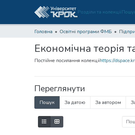
Розділи та колекції
Пошук
Головна
Освітні програми ФМБ
Економічна теорія т
Постійне посилання колекції
https://dspace.k
Переглянути
Пошук
За датою
За автором
З