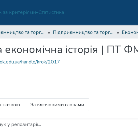
 за критеріями
Статистика
Підприємництво та торгівля (ОП 076-ФМБ)
Підприємництво та торгівля (ОП 076-ФМБ)-2 курс
а економічна історія | ПТ 
rok.edu.ua/handle/krok/2017
а назвою
За ключовими словами