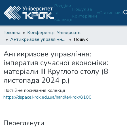
Розділи
Пошук за
та
Статистика
критеріями
колекції
Головна
Конференції Університету (тези доповідей)
Антикризове управління: імператив сучасної економіки: матеріали IІI Круглого столу (8 листопада 2024 р.)
Пошук
Антикризове управління:
імператив сучасної економіки:
матеріали IІI Круглого столу (8
листопада 2024 р.)
Постійне посилання колекції
https://dspace.krok.edu.ua/handle/krok/8100
Переглянути