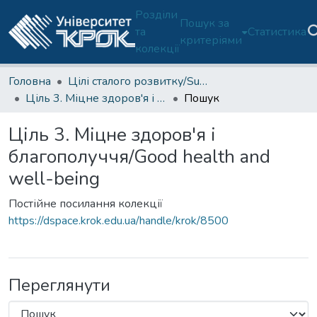
Розділи
Пошук за
та
Статистика
критеріями
колекції
Головна
Цілі сталого розвитку/Sustainable development goals
Ціль 3. Міцне здоров'я і благополуччя/Good health and well-being
Пошук
Ціль 3. Міцне здоров'я і
благополуччя/Good health and
well-being
Постійне посилання колекції
https://dspace.krok.edu.ua/handle/krok/8500
Переглянути