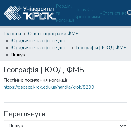
Розділи
Пошук за
та
Статистика
критеріями
колекції
Головна
Освітні програми ФМБ
Юридичне та офісне діловодство (ОП D6-ФМБ)
Юридичне та офісне діловодство (ОП D6-ФМБ) -1 курс
Географія | ЮОД ФМБ
Пошук
Географія | ЮОД ФМБ
Постійне посилання колекції
https://dspace.krok.edu.ua/handle/krok/8299
Переглянути