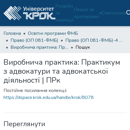
Розділи
Пошук за
та
Статистика
критеріями
колекції
Головна
Освітні програми ФМБ
Право (ОП 081-ФМБ)
Право (ОП 081-ФМБ)-4 курс
Виробнича практика: Практикум з адвокатури та адвокатської діяльності | ПРк
Пошук
Виробнича практика: Практикум
з адвокатури та адвокатської
діяльності | ПРк
Постійне посилання колекції
https://dspace.krok.edu.ua/handle/krok/8078
Переглянути