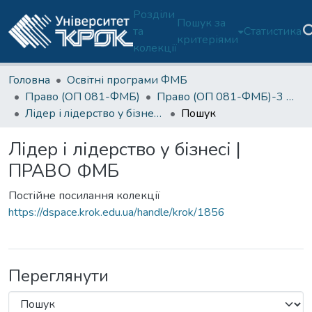
Розділи
Пошук за
та
Статистика
критеріями
колекції
Головна
Освітні програми ФМБ
Право (ОП 081-ФМБ)
Право (ОП 081-ФМБ)-3 курс
Лідер і лідерство у бізнесі | ПРАВО ФМБ
Пошук
Лідер і лідерство у бізнесі |
ПРАВО ФМБ
Постійне посилання колекції
https://dspace.krok.edu.ua/handle/krok/1856
Переглянути