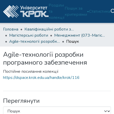
Розділи
Пошук за
та
Статистика
критеріями
колекції
Головна
Кваліфікаційні роботи здобувачів освіти
Магістерські роботи
Менеджмент (073-Магістр)
Agile-технології розробки програмного забезпечення
Пошук
Agile-технології розробки
програмного забезпечення
Постійне посилання колекції
https://dspace.krok.edu.ua/handle/krok/116
Переглянути