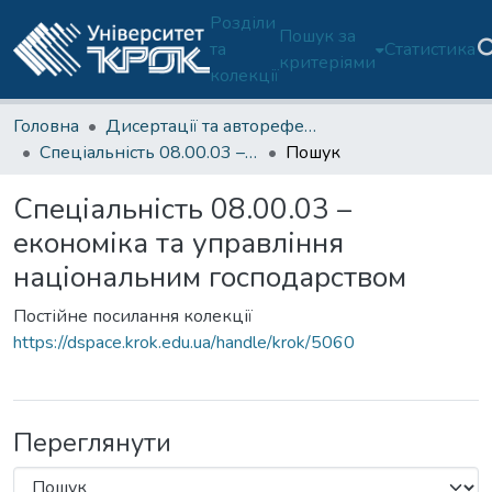
Розділи
Пошук за
та
Статистика
критеріями
колекції
Головна
Дисертації та автореферати дисертацій, захищених в Університеті до 2021 року
Спеціальність 08.00.03 – економіка та управління національним господарством
Пошук
Спеціальність 08.00.03 –
економіка та управління
національним господарством
Постійне посилання колекції
https://dspace.krok.edu.ua/handle/krok/5060
Переглянути