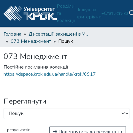
Розділи
Пошук за
та
Статистика
критеріями
колекції
Головна
Дисертації, захищені в Університеті з 2021 року (доктор філософії)
073 Менеджмент
Пошук
073 Менеджмент
Постійне посилання колекції
https://dspace.krok.edu.ua/handle/krok/6917
Переглянути
результатів
Повернутись до результатів