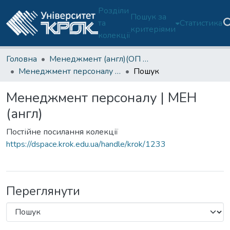
Розділи
Пошук за
та
Статистика
критеріями
колекції
Головна
Менеджмент (англ)(ОП 073-Б)-3 курс
Менеджмент персоналу | МЕН (англ)
Пошук
Менеджмент персоналу | МЕН
(англ)
Постійне посилання колекції
https://dspace.krok.edu.ua/handle/krok/1233
Переглянути