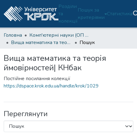
Розділи
Пошук за
та
Статистика
критеріями
колекції
Головна
Комп'ютерні науки (ОП F3-Б)-1 курс
Вища математика та теорія ймовірностей| КНбак
Пошук
Вища математика та теорія
ймовірностей| КНбак
Постійне посилання колекції
https://dspace.krok.edu.ua/handle/krok/1029
Переглянути