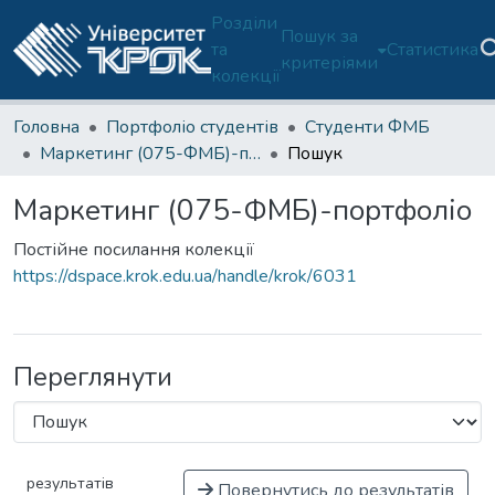
Розділи
Пошук за
та
Статистика
критеріями
колекції
Головна
Портфоліо студентів
Студенти ФМБ
Маркетинг (075-ФМБ)-портфоліо
Пошук
Маркетинг (075-ФМБ)-портфоліо
Постійне посилання колекції
https://dspace.krok.edu.ua/handle/krok/6031
Переглянути
результатів
Повернутись до результатів