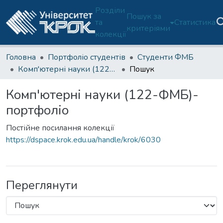
Розділи
Пошук за
та
Статистика
критеріями
колекції
Головна
Портфоліо студентів
Студенти ФМБ
Комп'ютерні науки (122-ФМБ)-портфоліо
Пошук
Комп'ютерні науки (122-ФМБ)-
портфоліо
Постійне посилання колекції
https://dspace.krok.edu.ua/handle/krok/6030
Переглянути