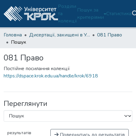
Розділи
Пошук за
та
Статистика
критеріями
колекції
Головна
Дисертації, захищені в Університеті з 2021 року (доктор філософії)
081 Право
Пошук
081 Право
Постійне посилання колекції
https://dspace.krok.edu.ua/handle/krok/6918
Переглянути
результатів
Повернутись до результатів