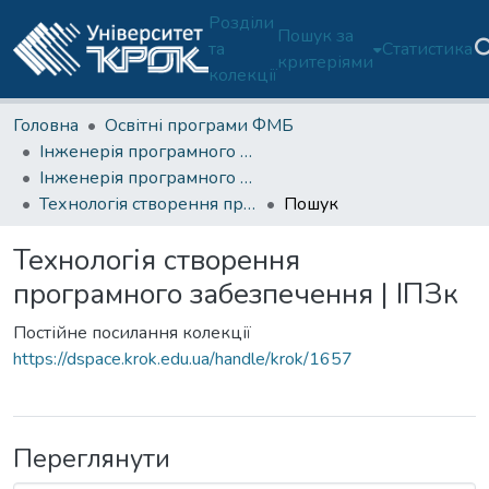
Розділи
Пошук за
та
Статистика
критеріями
колекції
Головна
Освітні програми ФМБ
Інженерія програмного забезпечення (ОП 121/F3-ФМБ)
Інженерія програмного забезпечення (ОП 121-ФМБ)-3 курс
Технологія створення програмного забезпечення | ІПЗк
Пошук
Технологія створення
програмного забезпечення | ІПЗк
Постійне посилання колекції
https://dspace.krok.edu.ua/handle/krok/1657
Переглянути