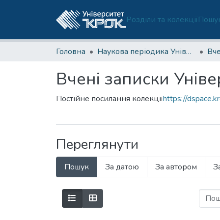
Розділи та колекції
Пошук
Головна
Наукова періодика Університету
Вчені записки Уніве
Постійне посилання колекції
https://dspace.k
Переглянути
Пошук
За датою
За автором
З