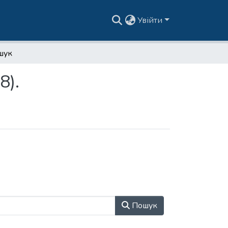
Увійти
шук
8).
Пошук