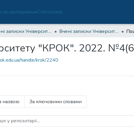
 за критеріями
Статистика
Вчені записки Університету "КРОК"
Вчені записки Університету "КРОК". 2022. №4(68).
По
рситету "КРОК". 2022. №4(6
rok.edu.ua/handle/krok/2240
а назвою
За ключовими словами