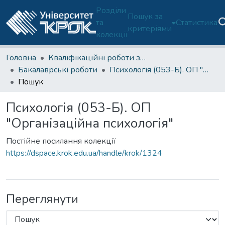
Розділи
Пошук за
та
Статистика
критеріями
колекції
Головна
Кваліфікаційні роботи здобувачів освіти
Бакалаврські роботи
Психологія (053-Б). ОП "Організаційна психологія"
Пошук
Психологія (053-Б). ОП
"Організаційна психологія"
Постійне посилання колекції
https://dspace.krok.edu.ua/handle/krok/1324
Переглянути