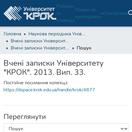
Розділи
Пошук за
та
Статистика
критеріями
колекції
Головна
Наукова періодика Університету
Вчені записки Університету "КРОК"
Вчені записки Університету "КРОК". 2013. Вип. 33.
Пошук
Вчені записки Університету
"КРОК". 2013. Вип. 33.
Постійне посилання колекції
https://dspace.krok.edu.ua/handle/krok/4877
Переглянути