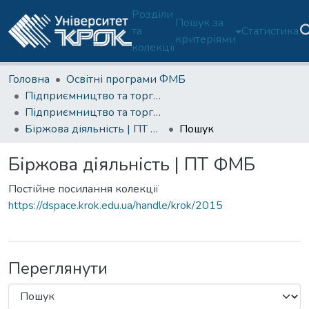
Розділи
Пошук за
та
Статистика
критеріями
колекції
Головна
Освітні програми ФМБ
Підприємництво та торгівля (ОП 076-ФМБ)
Підприємництво та торгівля (ОП 076-ФМБ)-2 курс
Біржова діяльність | ПТ ФМБ
Пошук
Біржова діяльність | ПТ ФМБ
Постійне посилання колекції
https://dspace.krok.edu.ua/handle/krok/2015
Переглянути