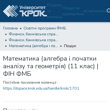
Розділи
Пошук за
та
Статистика
критеріями
колекції
Головна
Освітні програми ФМБ
Фінанси, банківська справа та страхування (ОП 072/D2-ФМБ)
Фінанси, банківська справа, страхування та фондовий ринок (ОП 072-ФМБ)-2 курс
Математика (алгебра і початки аналізу та геометрія) (11 клас) | ФІН ФМБ
Пошук
Математика (алгебра і початки
аналізу та геометрія) (11 клас) |
ФІН ФМБ
Постійне посилання колекції
https://dspace.krok.edu.ua/handle/krok/1701