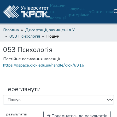
Розділи
Пошук за
та
Статистика
критеріями
колекції
Головна
Дисертації, захищені в Університеті з 2021 року (доктор філософії)
053 Психологія
Пошук
053 Психологія
Постійне посилання колекції
https://dspace.krok.edu.ua/handle/krok/6916
Переглянути
результатів
Повернутись до результатів