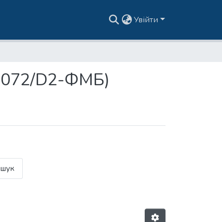
Увійти
П 072/D2-ФМБ)
шук