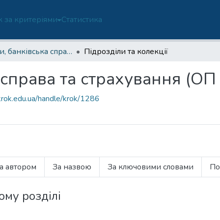
 за критеріями
Статистика
Фінанси, банківська справа та страхування (ОП 072/D2-ФМБ)
Підрозділи та колекції
а справа та страхування (О
.krok.edu.ua/handle/krok/1286
а автором
За назвою
За ключовими словами
По
ому розділі