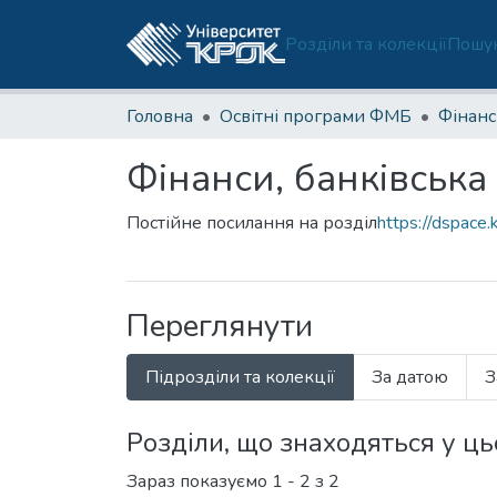
Розділи та колекції
Пошук
Головна
Освітні програми ФМБ
Фінанси, банківськ
Постійне посилання на розділ
https://dspace
Переглянути
Підрозділи та колекції
За датою
З
Розділи, що знаходяться у ць
Зараз показуємо
1 - 2 з 2