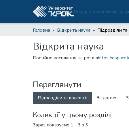
Розділи та колекції
Пошук
Головна
Відкрита наука
Підрозділи та 
Відкрита наука
Постійне посилання на розділ
https://dspace
Переглянути
Підрозділи та колекції
За датою
З
Колекції у цьому розділі
Зараз показуємо
1 - 3 з 3