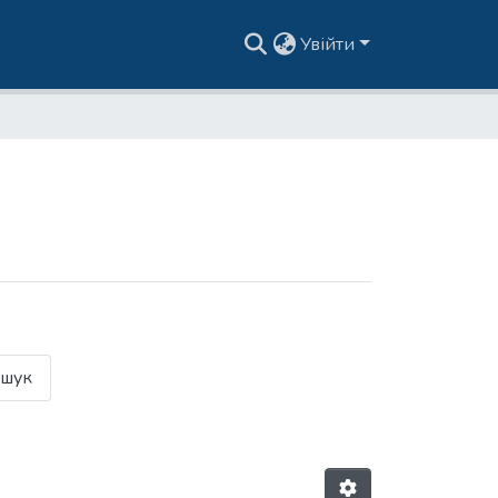
Увійти
шук