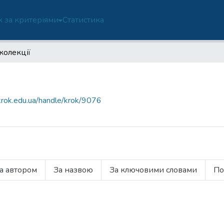
 за критеріями
Статистика
колекції
.krok.edu.ua/handle/krok/9076
а автором
За назвою
За ключовими словами
По