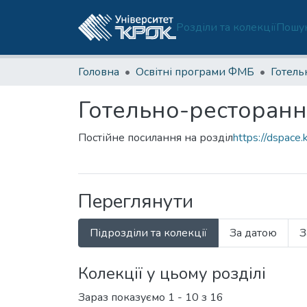
Розділи та колекції
Пошук
Головна
Освітні програми ФМБ
Готельно-ресторанн
Постійне посилання на розділ
https://dspace
Переглянути
Підрозділи та колекції
За датою
З
Колекції у цьому розділі
Зараз показуємо
1 - 10 з 16