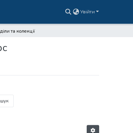
Увійти
діли та колекції
рс
шук