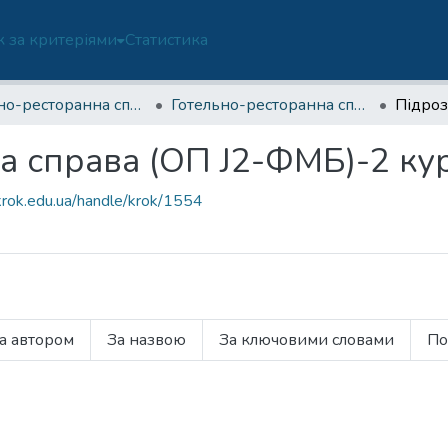
 за критеріями
Статистика
Готельно-ресторанна справа (ОП 241/J2-ФМБ)
Готельно-ресторанна справа (ОП J2-ФМБ)-2 курс
Підроз
а справа (ОП J2-ФМБ)-2 ку
.krok.edu.ua/handle/krok/1554
а автором
За назвою
За ключовими словами
По