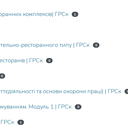
торанних комплексів| ГРСк
1
 готельно-ресторанного типу | ГРСк
0
есторанів | ГРСк
0
0
ттєдіяльності та основи охорони праці) | ГРСк
муванням. Модуль 1 | ГРСк
0
| ГРСк
1