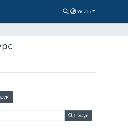
Увійти
урс
шук
Пошук