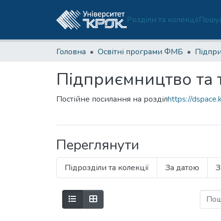
Розділи та колекції
Пошук
Головна
Освітні програми ФМБ
Підприємництво та 
Постійне посилання на розділ
https://dspace
Переглянути
Підрозділи та колекції
За датою
З