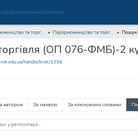
 за критеріями
Статистика
Підприємництво та торгівля (ОП 076-ФМБ)
Підприємництво та торгівля (ОП 076-ФМБ)-2 курс
Пошук
торгівля (ОП 076-ФМБ)-2 к
.krok.edu.ua/handle/krok/1996
а автором
За назвою
За ключовими словами
По