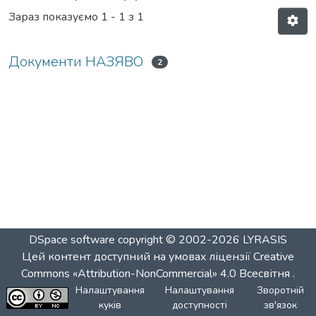
Зараз показуємо
1 - 1 з 1
Документи НАЗЯВО
2
DSpace software
copyright © 2002-2026
LYRASIS
Цей контент доступний на умовах ліцензії
Creative
Commons «Attribution-NonCommercial» 4.0 Всесвітня
.
Налаштування
Налаштування
Зворотній
куків
доступності
зв'язок