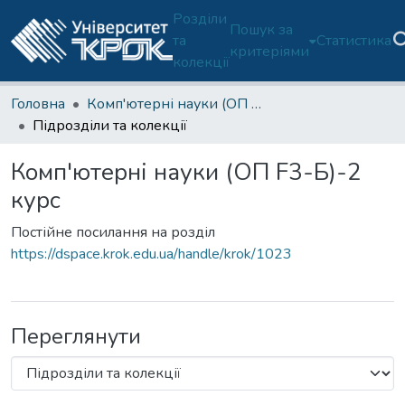
Розділи
Пошук за
та
Статистика
критеріями
колекції
Головна
Комп'ютерні науки (ОП F3-Б)-2 курс
Підрозділи та колекції
Комп'ютерні науки (ОП F3-Б)-2
курс
Постійне посилання на розділ
https://dspace.krok.edu.ua/handle/krok/1023
Переглянути