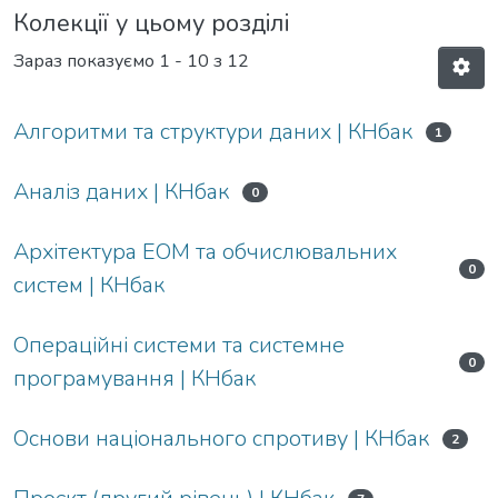
Колекції у цьому розділі
Зараз показуємо
1 - 10 з 12
Алгоритми та структури даних | КНбак
1
Аналіз даних | КНбак
0
Архітектура ЕОМ та обчислювальних
0
систем | КНбак
Операційні системи та системне
0
програмування | КНбак
Основи національного спротиву | КНбак
2