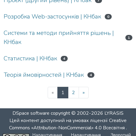
Проєкт (другий рівень) | КНбак
7
Розробка Web-застосунків | КНбак
0
Системи та методи прийняття рішень |
1
КНбак
Статистика | КНбак
4
Теорія ймовірностей | КНбак
4
«
1
2
»
DSpace software
copyright © 2002-2026
LYRASIS
Цей контент доступний на умовах ліцензії
Creative
Commons «Attribution-NonCommercial» 4.0 Всесвітня
.
Налаштування
Налаштування
Зворотній