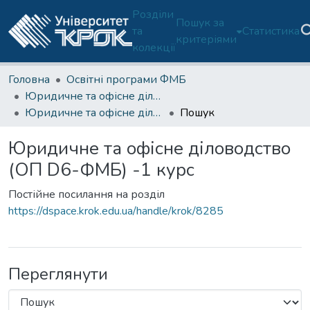
Розділи
Пошук за
та
Статистика
критеріями
колекції
Головна
Освітні програми ФМБ
Юридичне та офісне діловодство (ОП D6-ФМБ)
Юридичне та офісне діловодство (ОП D6-ФМБ) -1 курс
Пошук
Юридичне та офісне діловодство
(ОП D6-ФМБ) -1 курс
Постійне посилання на розділ
https://dspace.krok.edu.ua/handle/krok/8285
Переглянути