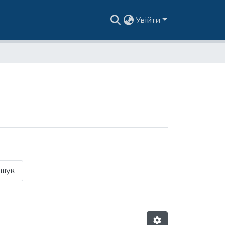
Увійти
шук