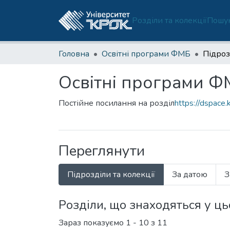
Розділи та колекції
Пошук
Головна
Освітні програми ФМБ
Підроз
Освітні програми 
Постійне посилання на розділ
https://dspace.
Переглянути
Підрозділи та колекції
За датою
З
Розділи, що знаходяться у ць
Зараз показуємо
1 - 10 з 11