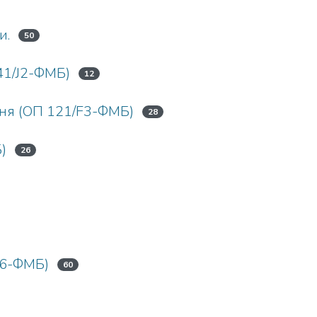
и.
50
41/J2-ФМБ)
12
ння (ОП 121/F3-ФМБ)
28
)
26
76-ФМБ)
60