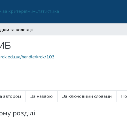
 за критеріями
Статистика
діли та колекції
ФМБ
krok.edu.ua/handle/krok/103
а автором
За назвою
За ключовими словами
По
ому розділі