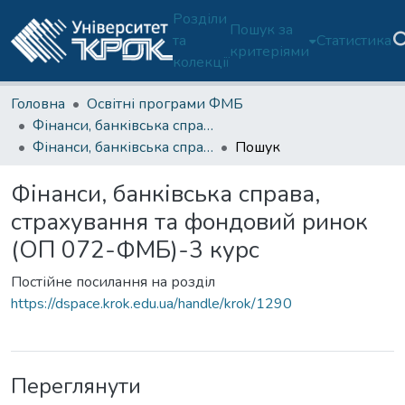
Розділи
Пошук за
та
Статистика
критеріями
колекції
Головна
Освітні програми ФМБ
Фінанси, банківська справа та страхування (ОП 072/D2-ФМБ)
Фінанси, банківська справа, страхування та фондовий ринок (ОП 072-ФМБ)-3 курс
Пошук
Фінанси, банківська справа,
страхування та фондовий ринок
(ОП 072-ФМБ)-3 курс
Постійне посилання на розділ
https://dspace.krok.edu.ua/handle/krok/1290
Переглянути