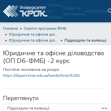
Розділи
Пошук за
та
Статистика
критеріями
колекції
Головна
Освітні програми ФМБ
Юридичне та офісне діловодство (ОП D6-ФМБ)
Юридичне та офісне діловодство (ОП D6-ФМБ) -2 курс
Підрозділи та колекції
Юридичне та офісне діловодство
(ОП D6-ФМБ) -2 курс
Постійне посилання на розділ
https://dspace.krok.edu.ua/handle/krok/8286
Переглянути