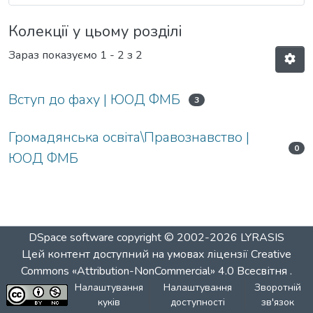
Колекції у цьому розділі
Зараз показуємо
1 - 2 з 2
Вступ до фаху | ЮОД ФМБ
3
Громадянська освіта\Правознавство |
0
ЮОД ФМБ
DSpace software
copyright © 2002-2026
LYRASIS
Цей контент доступний на умовах ліцензії
Creative
Commons «Attribution-NonCommercial» 4.0 Всесвітня
.
Налаштування
Налаштування
Зворотній
куків
доступності
зв'язок