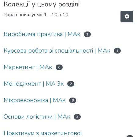
Колекції у цьому розділі
Зараз показуємо
1 - 10 з 10
Виробнича практика | МАк
1
Курсова робота зі спеціальності | МАк
1
Маркетинг | МАк
6
Менеджмент | МА 3к
2
Мікроекономіка | МАк
8
Основи логістики | МАк
3
Практикум з маркетингової