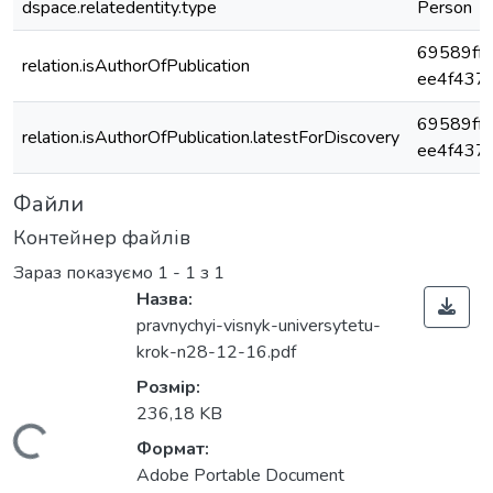
dspace.relatedentity.type
Person
69589ff
relation.isAuthorOfPublication
ee4f437
69589ff
relation.isAuthorOfPublication.latestForDiscovery
ee4f437
Файли
Контейнер файлів
Зараз показуємо
1 - 1 з 1
Назва:
pravnychyi-visnyk-universytetu-
krok-n28-12-16.pdf
Розмір:
236,18 KB
Вантажиться...
Формат:
Adobe Portable Document