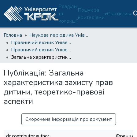
Розділи
Пошук за
та
Статистика
критеріями
колекції
Головна
Наукова періодика Університету
Правничий вісник Університету "КРОК"
Правничий вісник Університету "КРОК". 2017. № 28
Загальна характеристика захисту прав дитини, теоретико-правові аспекти
Публікація:
Загальна
характеристика захисту прав
дитини, теоретико-правові
аспекти
Скорочена інформація про документ
dc.contributor.author
Француз,