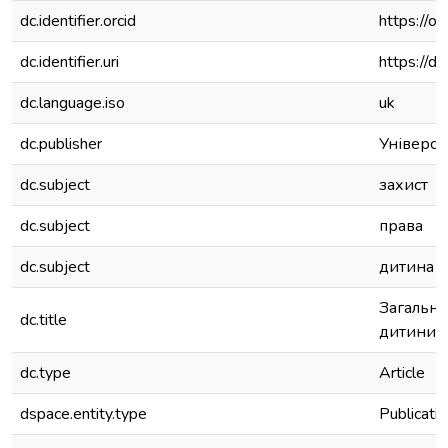
dc.identifier.orcid
https://
dc.identifier.uri
https://d
dc.language.iso
uk
dc.publisher
Універси
dc.subject
захист
dc.subject
права
dc.subject
дитина
Загальна
dc.title
дитини, 
dc.type
Article
dspace.entity.type
Publicati