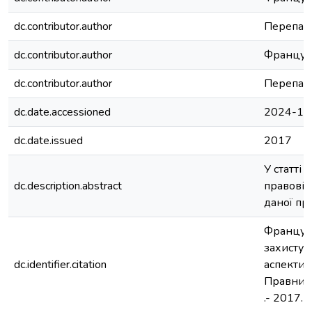
dc.contributor.author
Перепаді
dc.contributor.author
Француз,
dc.contributor.author
Перепаді
dc.date.accessioned
2024-10
dc.date.issued
2017
У статті
dc.description.abstract
правові,
даної пр
Француз 
захисту 
dc.identifier.citation
аспекти /
Правничи
.- 2017. 