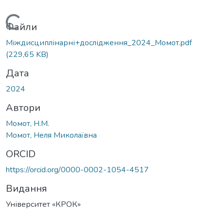
Вантажиться...
Файли
Міждисциплінарні+дослідження_2024_Момот.pdf
(229,65 KB)
Дата
2024
Автори
Момот, Н.М.
Момот, Неля Миколаївна
ORCID
https://orcid.org/0000-0002-1054-4517
Видання
Університет «КРОК»