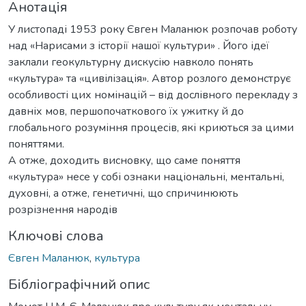
Анотація
У листопаді 1953 року Євген Маланюк розпочав роботу
над «Нарисами з історії нашої культури» . Його ідеї
заклали геокультурну дискусію навколо понять
«культура» та «цивілізація». Автор розлого демонструє
особливості цих номінацій – від дослівного перекладу з
давніх мов, першопочаткового їх ужитку й до
глобального розуміння процесів, які криються за цими
поняттями.
А отже, доходить висновку, що саме поняття
«культура» несе у собі ознаки національні, ментальні,
духовні, а отже, генетичні, що спричинюють
розрізнення народів
Ключові слова
Євген Маланюк
,
культура
Бібліографічний опис