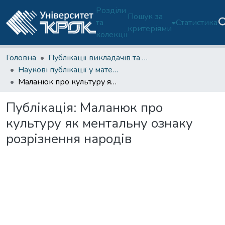
Розділи
Пошук за
та
Статистика
критеріями
колекції
Головна
Публікації викладачів та співробітників
Наукові публікації у матеріалах конференцій в Україні
Маланюк про культуру як ментальну ознаку розрізнення народів
Публікація:
Маланюк про
культуру як ментальну ознаку
розрізнення народів