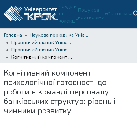
Розділи
Пошук за
та
Статистика
критеріями
колекції
Головна
Наукова періодика Університету
Правничий вісник Університету "КРОК"
Правничий вісник Університету "КРОК". 2012. № 11
Когнітивний компонент психологічної готовності до роботи в команді персоналу банківських структур: рівень і чинники розвитку
Когнітивний компонент
психологічної готовності до
роботи в команді персоналу
банківських структур: рівень і
чинники розвитку