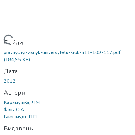
Вантажиться...
Файли
pravnychyi-visnyk-universytetu-krok-n11-109-117.pdf
(184,95 KB)
Дата
2012
Автори
Карамушка, Л.М.
Філь, О.А.
Блешмудт, П.П.
Видавець