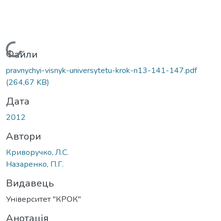
Вантажиться...
Файли
pravnychyi-visnyk-universytetu-krok-n13-141-147.pdf
(264,67 KB)
Дата
2012
Автори
Криворучко, Л.С.
Назаренко, П.Г.
Видавець
Університет "КРОК"
Анотація