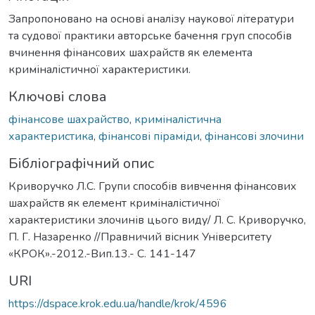
Запропоновано на основі аналізу наукової літератури
та судової практики авторське бачення груп способів
вчинення фінансових шахрайств як елемента
криміналістичної характеристики.
Ключові слова
фінансове шахрайство
,
криміналістична
характеристика
,
фінансові піраміди
,
фінансові злочини
Бібліографічний опис
Криворучко Л.С. Групи способів вивчення фінансових
шахрайств як елемент криміналістичної
характеристики злочинів цього виду/ Л. С. Криворучко,
П. Г. Назаренко //Правничий вісник Університету
«КРОК».-2012.-Вип.13.- С. 141-147
URI
https://dspace.krok.edu.ua/handle/krok/4596