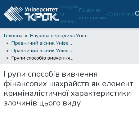
Розділи
Пошук за
та
Статистика
критеріями
колекції
Головна
Наукова періодика Університету
Правничий вісник Університету "КРОК"
Правничий вісник Університету "КРОК". 2012. № 13
Групи способів вивчення фінансових шахрайств як елемент криміналістичної характеристики злочинів цього виду
Групи способів вивчення
фінансових шахрайств як елемент
криміналістичної характеристики
злочинів цього виду