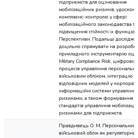
підприємств для оцінювання
мобілізаційних ризиків, удоскон
комплаєнс-контролю у сфері
мобілізаційного законодавства та
підвищення стійкості їх функціон
Перспективи. Подальші дослідже
доцільно спрямувати на розробл
прикладного інструментарію оц
Military Compliance Risk, цифровіз
процесів управління персональн
військовим обліком, інтеграцію
відповідних моделей у корпорат
інформаційні системи управління
ризиками, а також формування г
стандартів управління мобілізац
ризиками для підприємств.
Правдивець О. М. Персональний
військовий облік як регуляторний