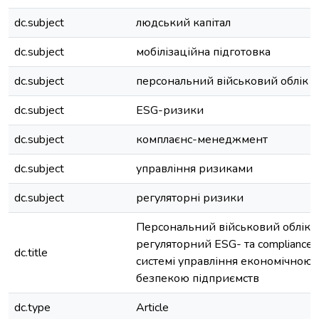
dc.subject
людський капітал
dc.subject
мобілізаційна підготовка
dc.subject
персональний військовий облік
dc.subject
ESG-ризики
dc.subject
комплаєнс-менеджмент
dc.subject
управління ризиками
dc.subject
регуляторні ризики
Персональний військовий облік 
регуляторний ESG- та compliance
dc.title
системі управління економічною
безпекою підприємств
dc.type
Article