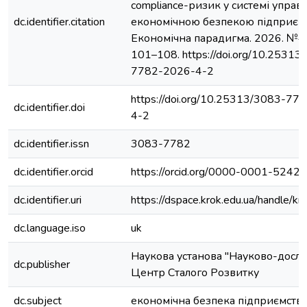
compliance-ризик у системі управ
dc.identifier.citation
економічною безпекою підприємс
Економічна парадигма. 2026. №4(
101–108. https://doi.org/10.25313
7782-2026-4-2
https://doi.org/10.25313/3083-77
dc.identifier.doi
4-2
dc.identifier.issn
3083-7782
dc.identifier.orcid
https://orcid.org/0000-0001-5242
dc.identifier.uri
https://dspace.krok.edu.ua/handle/k
dc.language.iso
uk
Наукова установа "Науково-досл
dc.publisher
Центр Сталого Розвитку
dc.subject
економічна безпека підприємств