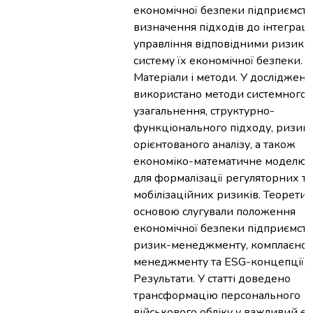
економічної безпеки підприємств
визначення підходів до інтеграці
управління відповідними ризика
систему їх економічної безпеки.
Матеріали і методи. У дослідженн
використано методи системного а
узагальнення, структурно-
функціонального підходу, ризик
орієнтованого аналізу, а також
економіко-математичне моделю
для формалізації регуляторних та
мобілізаційних ризиків. Теорети
основою слугували положення
економічної безпеки підприємств
ризик-менеджменту, комплаєнс-
менеджменту та ESG-концепції.
Результати. У статті доведено
трансформацію персонального
військового обліку у важливий е