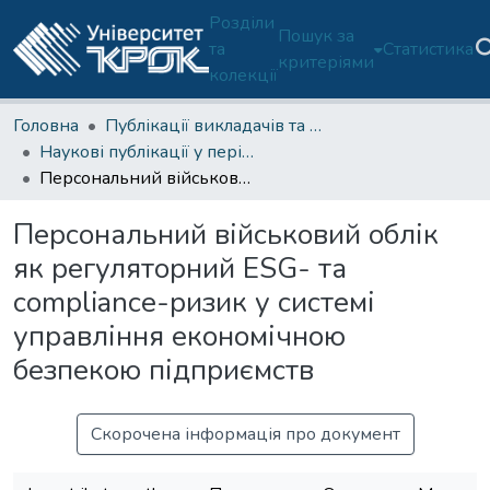
Розділи
Пошук за
та
Статистика
критеріями
колекції
Головна
Публікації викладачів та співробітників
Наукові публікації у періодичних фахових виданнях України
Персональний військовий облік як регуляторний ESG- та compliance-ризик у системі управління економічною безпекою підприємств
Персональний військовий облік
як регуляторний ESG- та
compliance-ризик у системі
управління економічною
безпекою підприємств
Скорочена інформація про документ