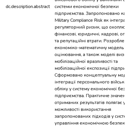
dc.description.abstract
системи економічної безпеки
підприємства. Запропоновано ка
Military Compliance Risk як інтегр
регуляторний ризик, що охоплює
фінансові, юридичні, кадрові, оп
та репутаційні втрати. Розроблен
економіко-математичну модель й
оцінювання, а також моделі визн
мобілізаційної вразливості та
мобілізаційної експозиції підприє
Сформовано концептуальну мод
інтеграції персонального військо
обліку у систему економічної без
підприємства. Практичне значен
отриманих результатів полягає у
можливості використання
запропонованих підходів у систе
управління економічною безпек