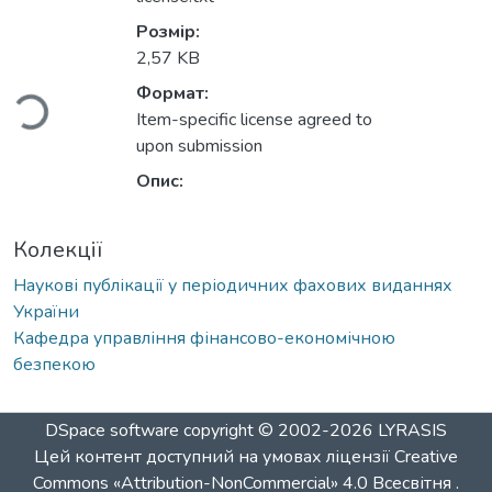
Вантажиться...
Розмір:
2,57 KB
Формат:
Item-specific license agreed to
upon submission
Опис:
Колекції
Наукові публікації у періодичних фахових виданнях
України
Кафедра управління фінансово-економічною
безпекою
DSpace software
copyright © 2002-2026
LYRASIS
Цей контент доступний на умовах ліцензії
Creative
Commons «Attribution-NonCommercial» 4.0 Всесвітня
.