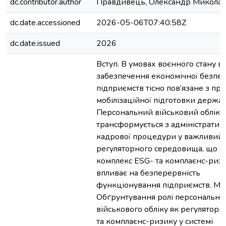
dc.contributor.author
Правдивець, Олександр Микола
dc.date.accessioned
2026-05-06T07:40:58Z
dc.date.issued
2026
Вступ. В умовах воєнного стану в 
забезпечення економічної безпе
підприємств тісно пов’язане з пр
мобілізаційної підготовки держав
Персональний військовий облік
трансформується з адміністратив
кадрової процедури у важливий
регуляторного середовища, що 
комплекс ESG- та комплаєнс-ризи
впливає на безперервність
функціонування підприємств. Мет
Обґрунтування ролі персонально
військового обліку як регуляторн
та комплаєнс-ризику у системі