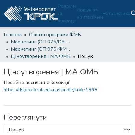
Розділи
Пошук за
та
Статистика
критеріями
колекції
Головна
Освітні програми ФМБ
Маркетинг (ОП 075/D5-ФМБ)
Маркетинг (ОП 075-ФМБ)-2 курс
Ціноутворення | МА ФМБ
Пошук
Ціноутворення | МА ФМБ
Постійне посилання колекції
https://dspace.krok.edu.ua/handle/krok/1969
Переглянути