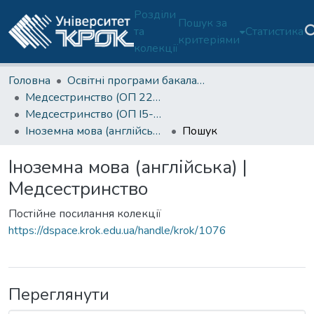
Розділи
Пошук за
та
Статистика
критеріями
колекції
Головна
Освітні програми бакалаврату
Медсестринство (ОП 223/I5-Б)
Медсестринство (ОП I5-Б)-1 курс
Іноземна мова (англійська) | Медсестринство
Пошук
Іноземна мова (англійська) |
Медсестринство
Постійне посилання колекції
https://dspace.krok.edu.ua/handle/krok/1076
Переглянути