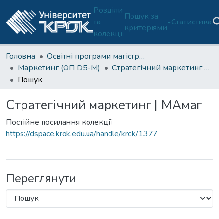
Розділи
Пошук за
та
Статистика
критеріями
колекції
Головна
Освітні програми магістратури
Маркетинг (ОП D5-М)
Стратегічний маркетинг | МАмаг
Пошук
Стратегічний маркетинг | МАмаг
Постійне посилання колекції
https://dspace.krok.edu.ua/handle/krok/1377
Переглянути