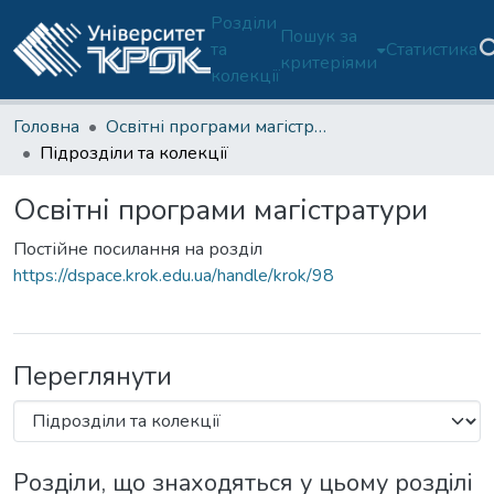
Розділи
Пошук за
та
Статистика
критеріями
колекції
Головна
Освітні програми магістратури
Підрозділи та колекції
Освітні програми магістратури
Постійне посилання на розділ
https://dspace.krok.edu.ua/handle/krok/98
Переглянути
Розділи, що знаходяться у цьому розділі