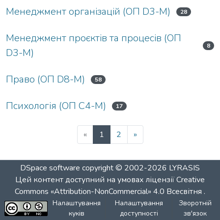
Менеджмент організацій (ОП D3-М)
28
Менеджмент проєктів та процесів (ОП
8
D3-М)
Право (ОП D8-М)
58
Психологія (ОП C4-М)
17
«
1
2
»
DSpace software
copyright © 2002-2026
LYRASIS
Цей контент доступний на умовах ліцензії
Creative
Commons «Attribution-NonCommercial» 4.0 Всесвітня
.
Налаштування
Налаштування
Зворотній
куків
доступності
зв'язок