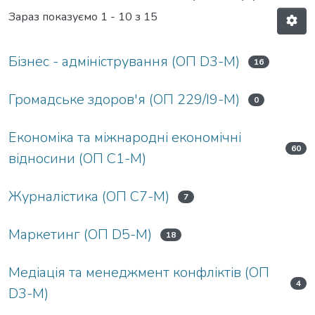
Зараз показуємо
1 - 10 з 15
Бізнес - адміністрування (ОП D3-М)
16
Громадське здоров'я (ОП 229/I9-М)
0
Економіка та міжнародні економічні
60
відносини (ОП С1-М)
Журналістика (ОП C7-М)
7
Маркетинг (ОП D5-М)
18
Медіація та менеджмент конфліктів (ОП
4
D3-М)