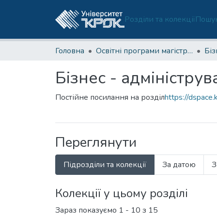
Розділи та колекції
Пошук
Головна
Освітні програми магістратури
Бізнес - адміністру
Постійне посилання на розділ
https://dspace.
Переглянути
Підрозділи та колекції
За датою
З
Колекції у цьому розділі
Зараз показуємо
1 - 10 з 15