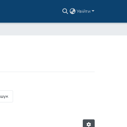
Увійти
шук