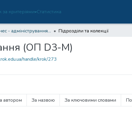
 за критеріями
Статистика
Бізнес - адміністрування (ОП D3-М)
Підрозділи та колекції
вання (ОП D3-М)
krok.edu.ua/handle/krok/273
а автором
За назвою
За ключовими словами
По