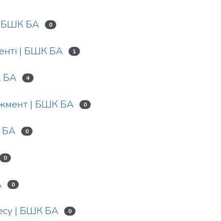
| БШК БА
0
енті | БШК БА
1
К БА
4
джмент | БШК БА
0
 БА
0
0
А
0
есу | БШК БА
0