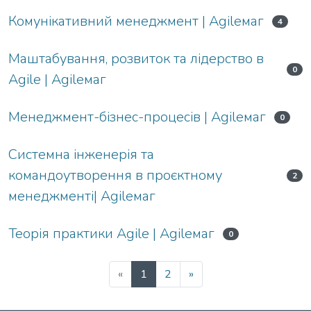
Комунікативний менеджмент | Agileмаг
4
Маштабування, розвиток та лідерство в
0
Agile | Agileмаг
Менеджмент-бізнес-процесів | Agileмаг
0
Системна інженерія та
командоутворення в проєктному
2
менеджменті| Agileмаг
Теорія практики Agile | Agileмаг
0
«
1
2
»