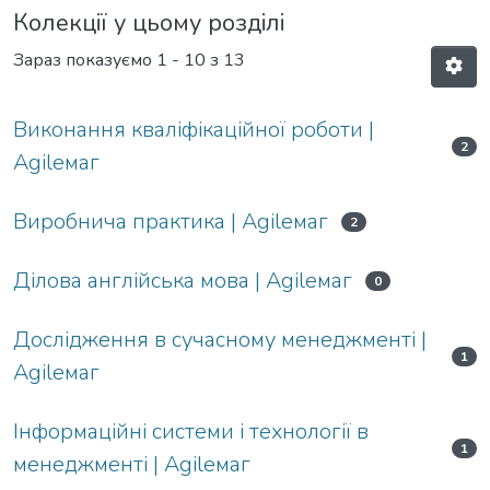
Колекції у цьому розділі
Зараз показуємо
1 - 10 з 13
Виконання кваліфікаційної роботи |
2
Agileмаг
Виробнича практика | Agileмаг
2
Ділова англійська мова | Agileмаг
0
Дослідження в сучасному менеджменті |
1
Agileмаг
Інформаційні системи і технології в
1
менеджменті | Agileмаг