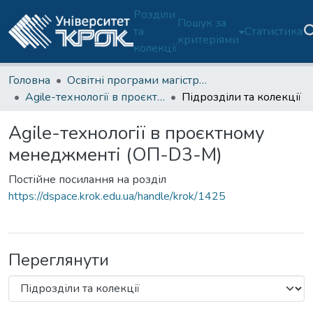
Розділи
Пошук за
та
Статистика
критеріями
колекції
Головна
Освітні програми магістратури
Agile-технології в проєктному менеджменті (ОП-D3-М)
Підрозділи та колекції
Agile-технології в проєктному
менеджменті (ОП-D3-М)
Постійне посилання на розділ
https://dspace.krok.edu.ua/handle/krok/1425
Переглянути