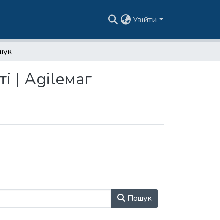
Увійти
шук
і | Agileмаг
Пошук