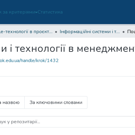
 за критеріями
Статистика
Agile-технології в проєктному менеджменті (ОП-D3-М)
Інформаційні системи і технології в менеджменті | Agileмаг
По
и і технології в менеджмент
rok.edu.ua/handle/krok/1432
а назвою
За ключовими словами