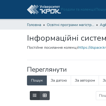
Розділи та колекції
Пошук
Головна
Освітні програми магістратури
Інформаційні систем
Постійне посилання колекції
https://dspace.k
Переглянути
Пошук
За датою
За автором
З