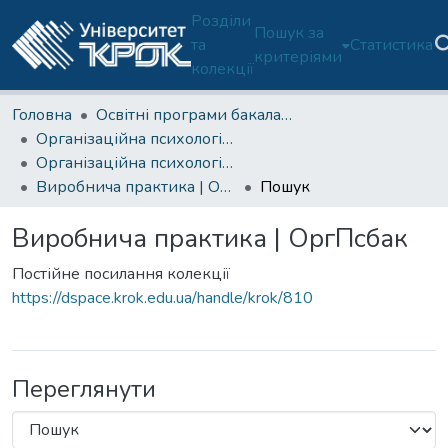
Розділи
Пошук за
та
Статистика
критеріями
колекції
Головна
Освітні програми бакалаврату
Організаційна психологія (ОП 053/C4-Б)
Організаційна психологія (ОП 053-Б)-4 курс
Виробнича практика | ОргПсбак
Пошук
Виробнича практика | ОргПсбак
Постійне посилання колекції
https://dspace.krok.edu.ua/handle/krok/810
Переглянути