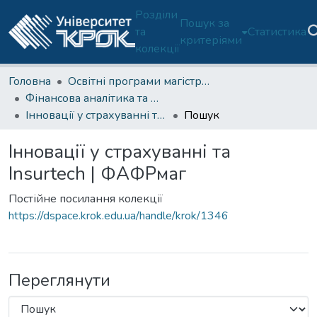
Розділи
Пошук за
та
Статистика
критеріями
колекції
Головна
Освітні програми магістратури
Фінансова аналітика та фінансові ринки (ОП D2-М)
Інновації у страхуванні та Insurtech | ФАФРмаг
Пошук
Інновації у страхуванні та
Insurtech | ФАФРмаг
Постійне посилання колекції
https://dspace.krok.edu.ua/handle/krok/1346
Переглянути