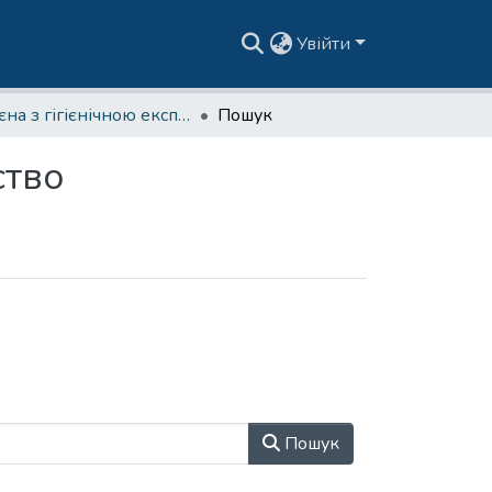
Увійти
Гігієна з гігієнічною експертизою | Медсестринство
Пошук
ство
Пошук