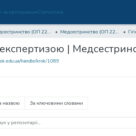
 за критеріями
Статистика
Медсестринство (ОП 223/I5-Б)
Медсестринство (ОП 223-Б)-2 курс
ою експертизою | Медсестрин
rok.edu.ua/handle/krok/1089
а назвою
За ключовими словами