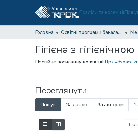
Розділи та колекції
Пошук
Головна
Освітні програми бакалаврату
Гігієна з гігієнічн
Постійне посилання колекції
https://dspace.k
Переглянути
Пошук
За датою
За автором
З