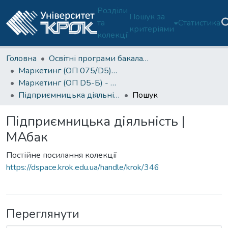
Розділи
Пошук за
та
Статистика
критеріями
колекції
Головна
Освітні програми бакалаврату
Маркетинг (ОП 075/D5)-Б
Маркетинг (ОП D5-Б) - 2 курс
Підприємницька діяльність | МАбак
Пошук
Підприємницька діяльність |
МАбак
Постійне посилання колекції
https://dspace.krok.edu.ua/handle/krok/346
Переглянути