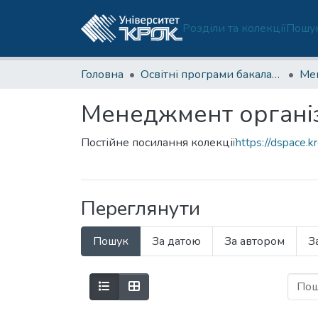
Розділи та колекції
Пошук
Головна
Освітні програми бакалаврату
Менеджмент організ
Постійне посилання колекції
https://dspace.k
Переглянути
Пошук
За датою
За автором
З