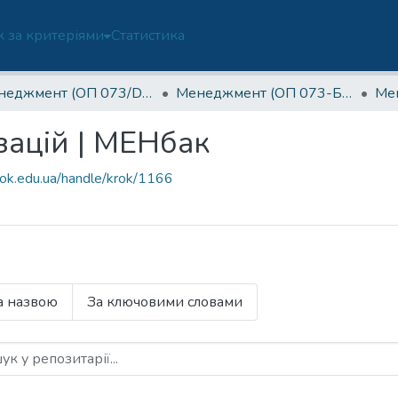
 за критеріями
Статистика
Менеджмент (ОП 073/D3-Б)
Менеджмент (ОП 073-Б)-3 курс
ацій | МЕНбак
rok.edu.ua/handle/krok/1166
а назвою
За ключовими словами