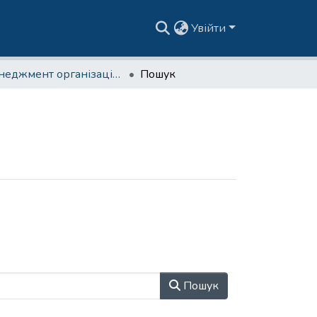
Увійти
Менеджмент організацій | МЕНбак
Пошук
Пошук